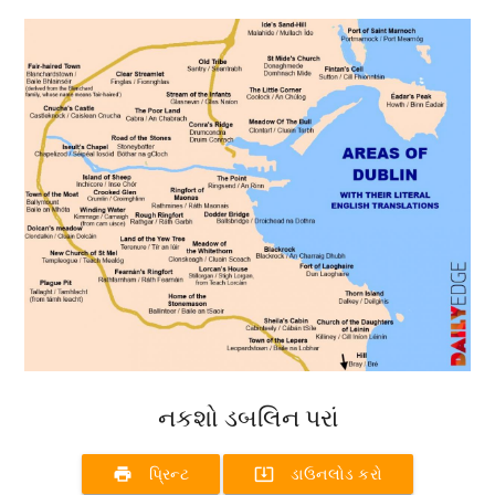
નકશો ડબલિન પરાં
print
system_update_alt
પ્રિન્ટ
ડાઉનલોડ કરો