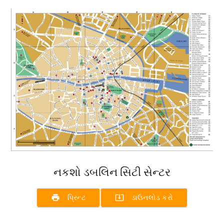
નકશો ડબલિન સિટી સેન્ટર
print
system_update_alt
પ્રિન્ટ
ડાઉનલોડ કરો