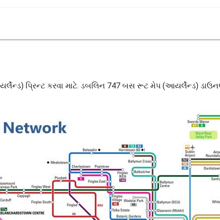
્ડ) પ્રિન્ટ કરવા માટે. ડબલિન 747 બસ રૂટ મેપ (આયર્લેન્ડ) ડાઉનલ