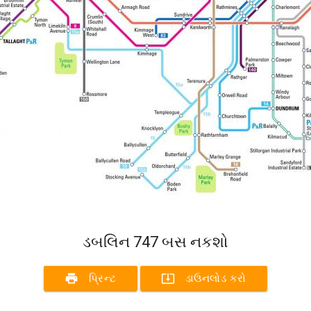
ડબલિન 747 બસ નકશો
print
system_update_alt
પ્રિન્ટ
ડાઉનલોડ કરો