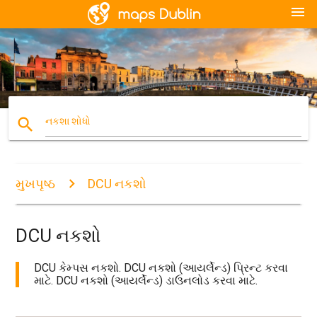
menu
search
નકશા શોધો
મુખપૃષ્ઠ
DCU નકશો
DCU નકશો
DCU કેમ્પસ નકશો. DCU નકશો (આયર્લેન્ડ) પ્રિન્ટ કરવા
માટે. DCU નકશો (આયર્લેન્ડ) ડાઉનલોડ કરવા માટે.